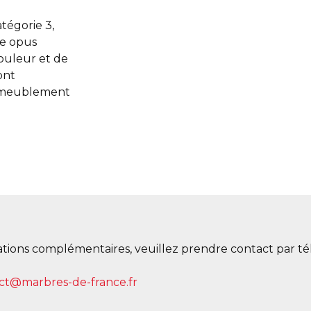
atégorie 3,
pe opus
ouleur et de
ont
’ameublement
tions complémentaires, veuillez prendre contact par té
ct@marbres-de-france.fr